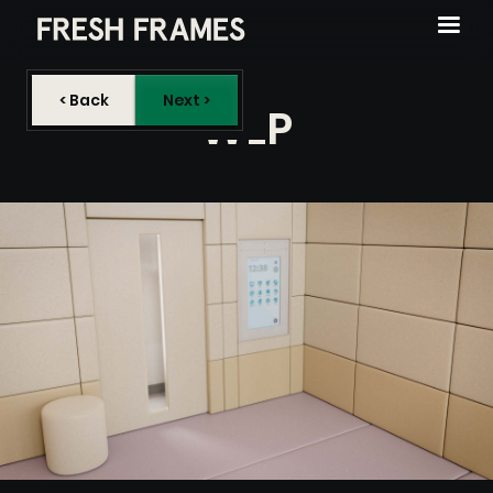
< Back
Next >
WLP