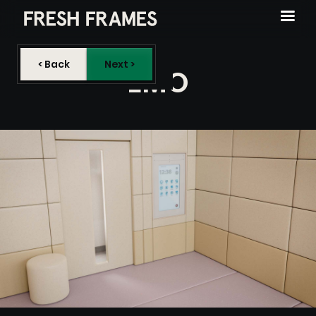
< Back
Next >
EMO