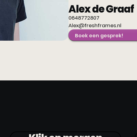
Alex de Graaf
0648772807
Alex@freshframes.nl
Boek een gesprek!