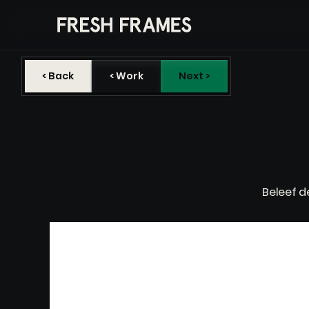
< Back
< Work
Next >
Beleef d