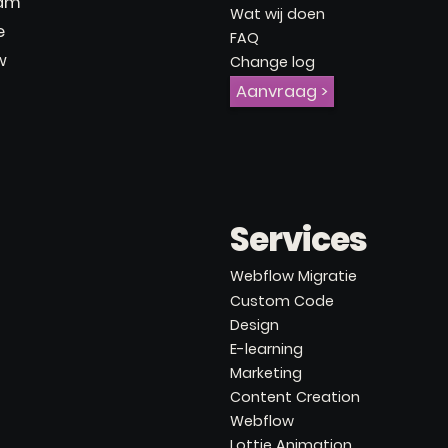
ram
Wat wij doen
e
FAQ
w
Change log
Aanvraag >
Services
Webflow Migratie
Custom Code
Design
E-learning
Marketing
Content Creation
Webflow
Lottie Animation