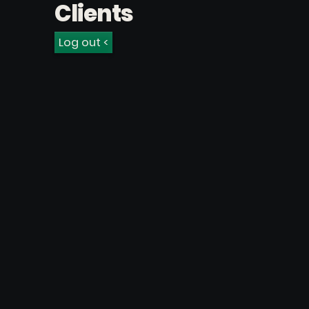
Clients
Log out <