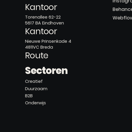
Instag
Kantoor
Behanc
Torenallee 62-22
Webflo
5617 BA Eindhoven
Kantoor
Nieuwe Prinsenkade 4
4811VC Breda
Route
Sectoren
Creatief
Duurzaam
B2B
Onderwijs