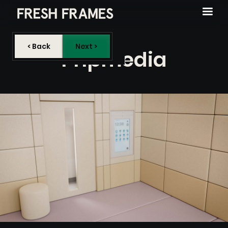
< Back
Next >
Pnpmedia