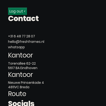
Log out <
Contact
+31 6 48 77 28 07
hello@freshframes.nl
whatsapp
Kantoor
Torenallee 62-22
5617 BA Eindhoven
Kantoor
Nieuwe Prinsenkade 4
4811VC Breda
Route
Socials