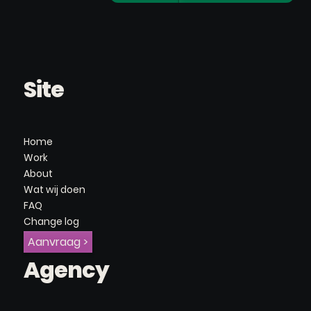
Site
Home
Work
About
Wat wij doen
FAQ
Change log
Aanvraag >
Agency