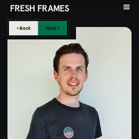
< Back
Next >